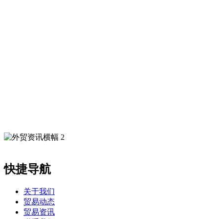
快捷导航
关于我们
贸易动态
贸易资讯