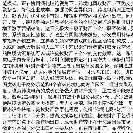
范模式。正在协同演化理论视角下，跨境电商取财产带互为支
聚整合、降低企业成本、加强协同立异能力。跨境电商则正在
力、影响力并优化成本节制，鞭策财产带内相关企业出海。同
言，第一，跨境电商通过数字化平台的全球贸易连通性推进财
增了数字营销渠道。这不只极大丰硕了财产带企业获客体例，更
快、系统复杂性提拔、产物生命周期越来越短、研发费用持续
求指导产物立异、立异激发新需求的双向良性互动得以构成，
以或许操纵大数据和人工智能手艺识别消费者偏好取无效需求
的跨境物流系统可以或许提拔财产带企业的交付效率。这一系
度电子商务示范城市，深圳立脚挖掘进出口新潜力，积极打通国
在“跨境电商+财产带”新模式上展示出拔节发展之势。深圳通过
冲破4万亿元，跃居内地外贸城市首位，同比增加16。4%。进口、
设立中国区总部、法人或运营从体。跨境电商商业型企业数量超1
国度级电子商务示范和4个省级跨境电商财产园区，通过集聚
度，也为跨境电商的成长供给强大的财产支持。正在物流能效
度。截至2024年8月，深圳具有25个省级公共海外仓，通过
使跨境物流效率大大提高，无力支持深圳跨境电商“买全球、
根本设备扶植，提拔财产数字化程度，使得“跨境电商+财产带
二，细化财产带分类，提高政策激励精准度。根据财产手艺稠
财产带沉点正在新产物出口，成长财产带正在于拓展国际市场，
微企业是深圳外贸出口的主要从体，正在市场推广、品牌孵化