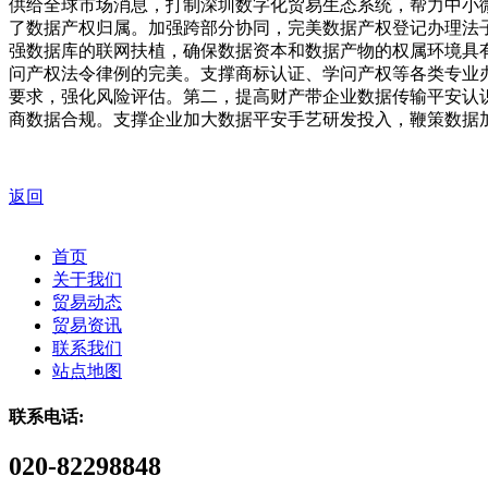
供给全球市场消息，打制深圳数字化贸易生态系统，帮力中小
了数据产权归属。加强跨部分协同，完美数据产权登记办理法
强数据库的联网扶植，确保数据资本和数据产物的权属环境具
问产权法令律例的完美。支撑商标认证、学问产权等各类专业
要求，强化风险评估。第二，提高财产带企业数据传输平安认
商数据合规。支撑企业加大数据平安手艺研发投入，鞭策数据
返回
首页
关于我们
贸易动态
贸易资讯
联系我们
站点地图
联系电话:
020-82298848