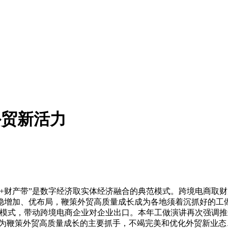
外贸新活力
+财产带”是数字经济取实体经济融合的典范模式。跨境电商取
增加、优布局，鞭策外贸高质量成长成为各地须着沉抓好的工做之
”模式，带动跨境电商企业对企业出口。本年工做演讲再次强调
式做为鞭策外贸高质量成长的主要抓手，不竭完美和优化外贸新业态