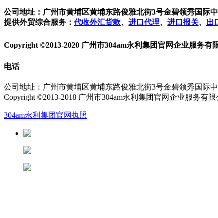
公司地址：广州市黄埔区黄埔东路俊雅北街3号金碧领秀国际中心9
提供外贸综合服务：
代收外汇货款
、
进口代理
、
进口报关
、
出
Copyright ©2013-2020 广州市304am永利集团官网企业服务
电话
公司地址：广州市黄埔区黄埔东路俊雅北街3号金碧领秀国际中心
Copyright ©2013-2018 广州市304am永利集团官网企业服务有
304am永利集团官网执照
13826188686徐先生
13822281433潘先生
13682280906陆先生