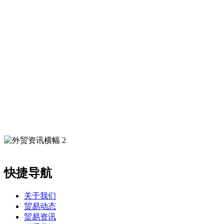
快捷导航
关于我们
贸易动态
贸易资讯