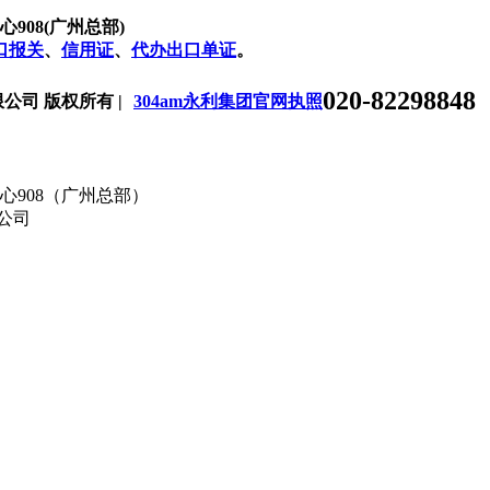
08(广州总部)
口报关
、
信用证
、
代办出口单证
。
020-82298848
有限公司 版权所有 |
304am永利集团官网执照
908（广州总部）
限公司